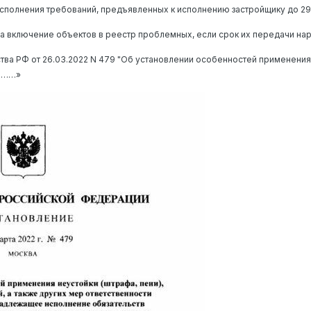
 исполнения требований, предъявленных к исполнению застройщику до 29
на включение объектов в реестр проблемных, если срок их передачи на
ва РФ от 26.03.2022 N 479 "Об установлении особенностей применения н
…………»