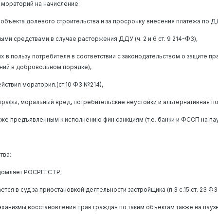
2 мораторий на начисление:
ъекта долевого строительства и за просрочку внесения платежа по ДДУ (ч.
ми средствами в случае расторжения ДДУ (ч. 2 и 6 ст. 9 214-ФЗ),
 в пользу потребителя в соответствии с законодательством о защите пра
ний в добровольном порядке),
йствия моратория.(ст.10 ФЗ №214),
рафы, моральный вред, потребительские неустойки и альтернативная под
же предъявленным к исполнению фин.санкциям (т.е. банки и ФССП на па
тва:
едомляет РОСРЕЕСТР;
я в суд за приостановкой деятельности застройщика (п.3 с.15 ст. 23 ФЗ
еханизмы восстановления прав граждан по таким объектам также на паузе