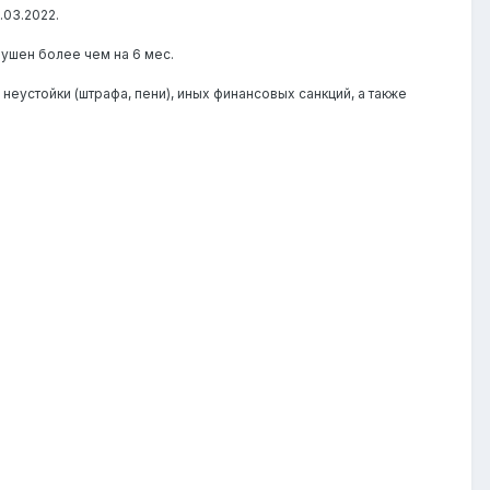
.03.2022.
рушен более чем на 6 мес.
еустойки (штрафа, пени), иных финансовых санкций, а также