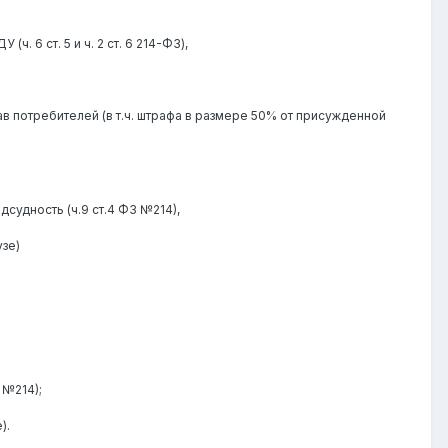
 6 ст. 5 и ч. 2 ст. 6 214-ФЗ),
в потребителей (в т.ч. штрафа в размере 50% от присужденной
судность (ч.9 ст.4 ФЗ №214),
узе)
 №214);
).