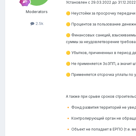
Установлен с 29.03.2022 до 31.12.202
Moderators
Неустойки за просрочку передачи об
🟡
2.5k
Процентов за пользование денежны
🟡
Финансовых санкций, взыскиваемых
🟡
суммы за неудовлетворение требова
Убытков, причиненных в период де
🟡
Не применяется ЗоЗПП, а значит шт
🟡
Применяется отсрочка уплаты по у
🟡
А также при срыве сроков строительс
Фонд развития территорий не ув
🔸
Контролирующий орган не обращаетс
🔸
Объект не попадает в ЕРПО (т.е. м
🔸