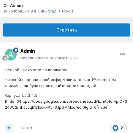
От
Admin
14 ноября, 2019
в
Одинград. Лесной
Ответить
Admin
Опубликовано
14 ноября, 2019
Лесной. Шахматка по корпусам.
Никакой персональной информации, только
Имя
на этом
форуме, так будет проще найти своих соседей
Корпуса 1,2,3,4,5
[hide=0]
https://docs.google.com/spreadsheets/d/1ZhAt4crvpiO70
246C2rhkJ5JqME1xdkPK5F3JpGMMxo/edit#gid=0
[/hide]
Цитата
2