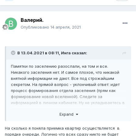
Валерий.
Опубликовано
14 апреля, 2021
В 13.04.2021 в 08:11,
Инга
сказал:
Памятки по заселению разослали, на том и все.
Никакого заселения нет. И самое плохое, что никакой
внятной информации не дают. Все под строжайшим
секретом. На прямой вопрос - уклончивый ответ: идет
процесс формирования отдела заселения (прям как
формирование новой вселенной). Следите за
информацией в личном кабинете. Ну не укладываетесь в
срок - скажите! Не водите за нос людей, у всех свои
Expand
планы есть, кроме ожидания вашей сдачи.
На сколько я поняла приемка квартир осуществляется в
порядке очереди. Логично что всех сразу никто не будет