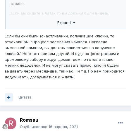
стране.
Если вы сидите в чатах то вы должны были видеть,
что есть счастливчики получившие свои ключи.
Expand
Всем терпения, скоро и мы с вами получим свои ключи
?
Если бы они были (счастливчики, получившие ключи), то
отвечали бы: "Процесс заселения начался. Согласно
высланной памятки, вы должны записаться на получение
ключей." Но ответ совсем другой. И судя по фотографиям и
временному забору вокруг домов, дом не готов в плане
мелких недоделок. И не могут сказать прямо, ключи будем
выдавать через месяц-два, так как.... и т.д. Но нам приходится
додумывать, догадываться и ждать(
Цитата
Romsau
Опубликовано
16 апреля, 2021