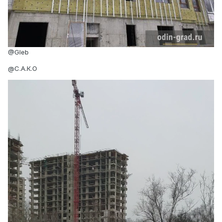
@Gleb
@С.А.К.О