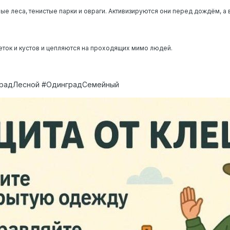
е леса, тенистые парки и овраги. Активизируются они перед дождём, а
еток и кустов и цепляются на проходящих мимо людей.
градЛесной #ОдинградСемейный