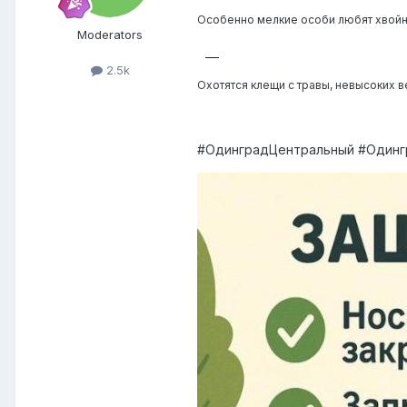
Особенно мелкие особи любят хвойны
Moderators
2.5k
Охотятся клещи с травы, невысоких в
#ОдинградЦентральный #Один