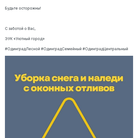
Будьте осторожны!
С заботой о Вас,
ЭУК «Уютный город»
#ОдинградЛесной #ОдинградСемейный #ОдинградЦентральный