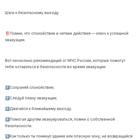
Шаги к безопасному выходу
Помни, что спокойствие и четкие действия — ключ к успешной
‼️
эвакуации.
Вот несколько рекомендаций от МЧС России, которые помогут
тебе оставаться в безопасности во время эвакуации:
Сохраняй спокойствие;
1️⃣
Следуй плану эвакуации;
2️⃣
Двигайся к ближайшему выходу.
3️⃣
Помогая другим эвакуироваться, помни о собственной
4️⃣
безопасности.
Как только ты покинул здание или опасную зону, не возвращайся
5️⃣