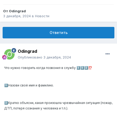
От
Odingrad
3 декабря, 2024
в
Новости
Ответить
Odingrad
Опубликовано
3 декабря, 2024
Что нужно говорить когда позвонил в службу
1️⃣
1️⃣
2️⃣
⁉️
Назови своё имя и фамилию.
1️⃣
Кратко объясни, какая произошла чрезвычайная ситуация (пожар,
2️⃣
ДТП, потеря сознания у человека и т.п.).