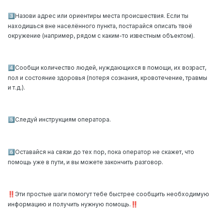
Назови адрес или ориентиры места происшествия. Если ты
3️⃣
находишься вне населённого пункта, постарайся описать твоё
окружение (например, рядом с каким-то известным объектом).
Сообщи количество людей, нуждающихся в помощи, их возраст,
4️⃣
пол и состояние здоровья (потеря сознания, кровотечение, травмы
и т.д.).
Следуй инструкциям оператора.
5️⃣
Оставайся на связи до тех пор, пока оператор не скажет, что
6️⃣
помощь уже в пути, и вы можете закончить разговор.
Эти простые шаги помогут тебе быстрее сообщить необходимую
‼️
информацию и получить нужную помощь.
‼️