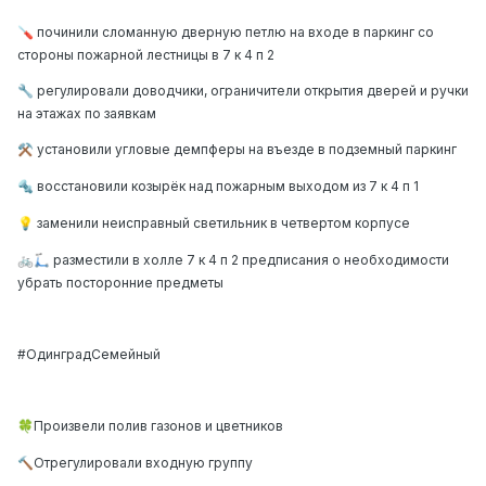
починили сломанную дверную петлю на входе в паркинг со
🪛
стороны пожарной лестницы в 7 к 4 п 2
регулировали доводчики, ограничители открытия дверей и ручки
🔧
на этажах по заявкам
установили угловые демпферы на въезде в подземный паркинг
⚒️
восстановили козырёк над пожарным выходом из 7 к 4 п 1
🔩
заменили неисправный светильник в четвертом корпусе
💡
разместили в холле 7 к 4 п 2 предписания о необходимости
🚲
🛴
убрать посторонние предметы
#ОдинградСемейный
Произвели полив газонов и цветников
🍀
Отрегулировали входную группу
🔨