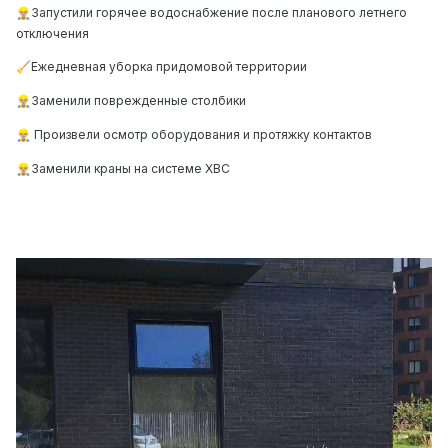
Запустили горячее водоснабжение после планового летнего
👷🏼‍♂️
отключения
Ежедневная уборка придомовой территории
🧹
Заменили поврежденные столбики
👷🏼‍♂️
Произвели осмотр оборудования и протяжку контактов
👷🏼‍♂️
Заменили краны на системе ХВС
👷🏼‍♂️