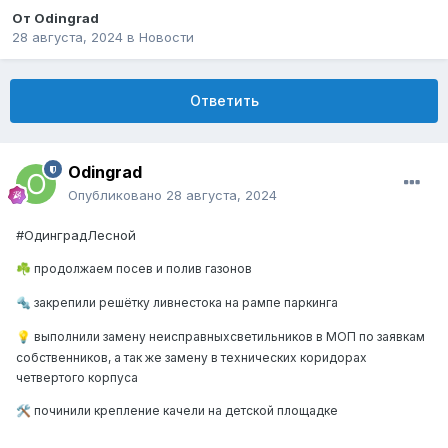
От
Odingrad
28 августа, 2024
в
Новости
Ответить
Odingrad
Опубликовано
28 августа, 2024
#ОдинградЛесной
продолжаем посев и полив газонов
☘️
закрепили решётку ливнестока на рампе паркинга
🔩
выполнили замену неисправныхсветильников в МОП по заявкам
💡
собственников, а так же замену в технических коридорах
четвертого корпуса
починили крепление качели на детской площадке
🛠️