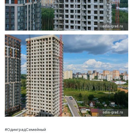
#ОдинградСемейный