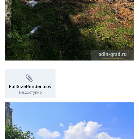
FullSizeRender.mov
Недоступно