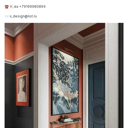
тг, ва +79199980894
☎️
ii_design@list.ru
📨