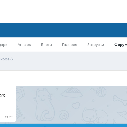
дарь
Articles
Блоги
Галерея
Загрузки
Фору
кофе ☕️