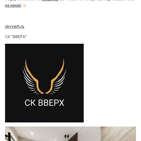
на канал
👈🏻
skvverh.ru
СК "ВВЕРХ"