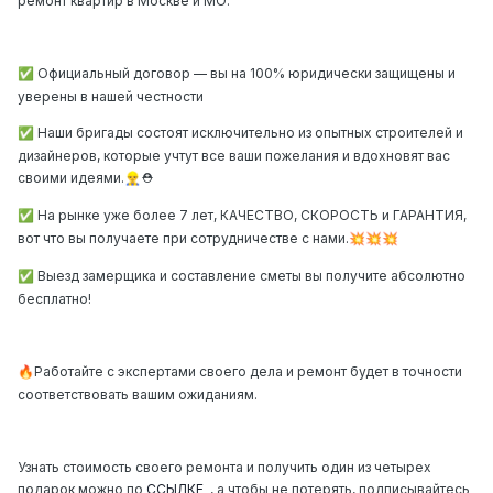
ремонт квартир в Москве и МО.
Официальный договор — вы на 100% юридически защищены и
✅
уверены в нашей честности
Наши бригады состоят исключительно из опытных строителей и
✅
дизайнеров, которые учтут все ваши пожелания и вдохновят вас
своими идеями.
⛑
👷‍♂️
На рынке уже более 7 лет, КАЧЕСТВО, СКОРОСТЬ и ГАРАНТИЯ,
✅
вот что вы получаете при сотрудничестве с нами.
💥
💥
💥
Выезд замерщика и составление сметы вы получите абсолютно
✅
бесплатно!
Работайте с экспертами своего дела и ремонт будет в точности
🔥
соответствовать вашим ожиданиям.
Узнать стоимость своего ремонта и получить один из четырех
подарок можно по
ССЫЛКЕ
, а чтобы не потерять, подписывайтесь