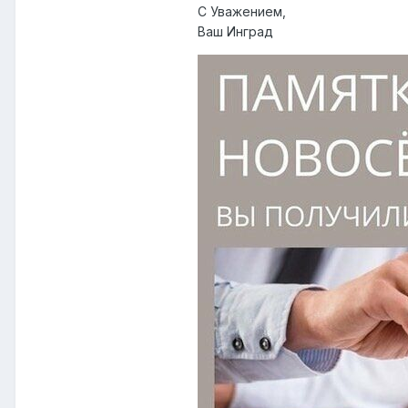
С Уважением,
Ваш Инград