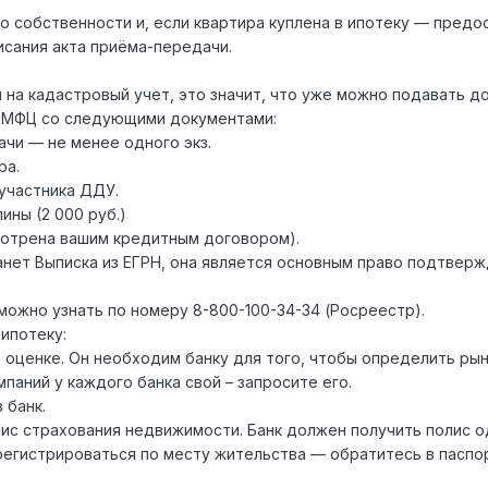
 собственности и, если квартира куплена в ипотеку — предос
исания акта приёма-передачи.
н на кадастровый учет, это значит, что уже можно подавать 
й МФЦ со следующими документами:
чи — не менее одного экз.
ра.
участника ДДУ.
ины (2 000 руб.)
мотрена вашим кредитным договором).
анет Выписка из ЕГРН, она является основным право подтвер
жно узнать по номеру 8-800-100-34-34 (Росреестр).
 ипотеку:
б оценке. Он необходим банку для того, чтобы определить ры
аний у каждого банка свой – запросите его.
 банк.
лис страхования недвижимости. Банк должен получить полис о
регистрироваться по месту жительства — обратитесь в пасп