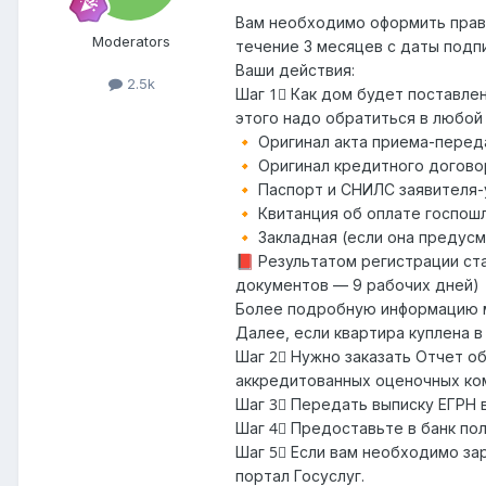
Вам необходимо оформить право
Moderators
течение 3 месяцев с даты подп
Ваши действия:
2.5k
Шаг 1⃣ Как дом будет поставле
этого надо обратиться в любо
Оригинал акта приема-переда
🔸
Оригинал кредитного догово
🔸
Паспорт и СНИЛС заявителя-
🔸
Квитанция об оплате госпошл
🔸
Закладная (если она предус
🔸
Результатом регистрации ст
📕
документов — 9 рабочих дней)
Более подробную информацию мо
Далее, если квартира куплена в
Шаг 2⃣ Нужно заказать Отчет о
аккредитованных оценочных комп
Шаг 3⃣ Передать выписку ЕГРН в
Шаг 4⃣ Предоставьте в банк по
Шаг 5⃣ Если вам необходимо за
портал Госуслуг.