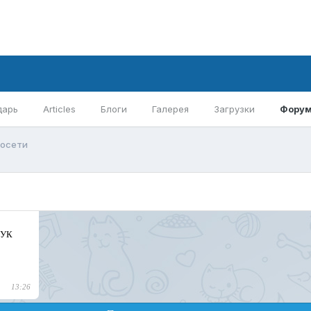
дарь
Articles
Блоги
Галерея
Загрузки
Фору
лосети