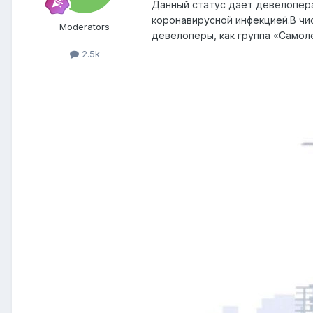
Данный статус дает девелопера
коронавирусной инфекцией.В чи
Moderators
девелоперы, как группа «Самолет
2.5k