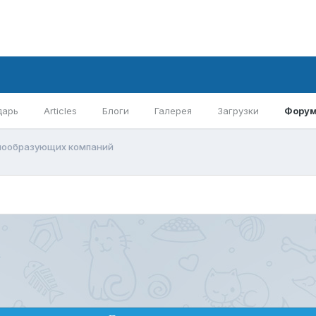
дарь
Articles
Блоги
Галерея
Загрузки
Фору
емообразующих компаний