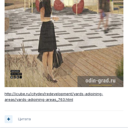
http://icube.ru/citydev/redevelopment/yards-adjoining-
areas/yards-adjoining-areas_763.html
Цитата