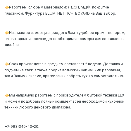
Работаем
слюбым материалом: ЛДСП, МДФ, покрытие
⚜️
пластиком. Фурнитура BLUM, HETTICH, BOYARD на Ваш выбор.
Наш мастер замерщик приедет к Вам в удобное время: вечером,
⚜️
на выходных и произведет необходимые
замеры для составления
дизайна.
Срок производства в среднем составляет 2 недели. Доставка и
⚜️
подъем на этаж, а также сборка возможны как нашими рабочими,
так и Вашими силами, при желании собрать кухню самостоятельно.
Мы напрямую работаем с производителем бытовой техники LEX
⚜️
и можем подобрать полный комплект всей необходимой кухонной
техники любого ценового диапазона.
+7(993)340-40-20,