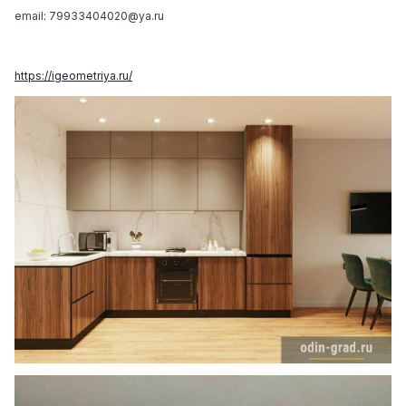
email: 79933404020@ya.ru
https://igeometriya.ru/